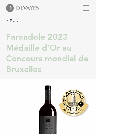
< Back
Farandole 2023
Médaille d’Or au
Concours mondial de
Bruxelles